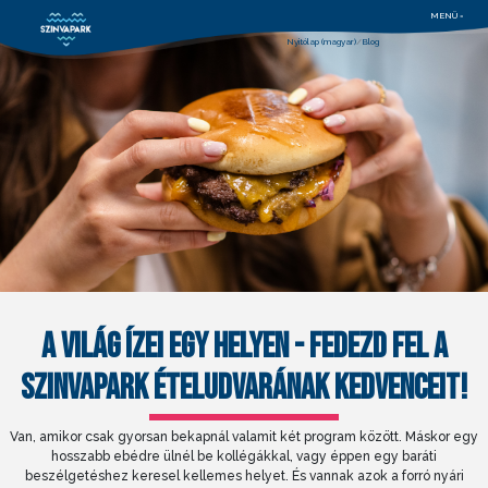
MENÜ =
Nyitólap (magyar)
Blog
A VILÁG ÍZEI EGY HELYEN - FEDEZD FEL A
SZINVAPARK ÉTELUDVARÁNAK KEDVENCEIT!
Van, amikor csak gyorsan bekapnál valamit két program között. Máskor egy
hosszabb ebédre ülnél be kollégákkal, vagy éppen egy baráti
beszélgetéshez keresel kellemes helyet. És vannak azok a forró nyári