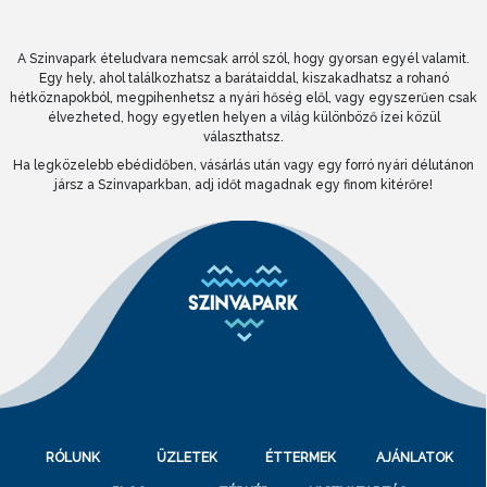
A Szinvapark ételudvara nemcsak arról szól, hogy gyorsan egyél valamit.
Egy hely, ahol találkozhatsz a barátaiddal, kiszakadhatsz a rohanó
hétköznapokból, megpihenhetsz a nyári hőség elől, vagy egyszerűen csak
élvezheted, hogy egyetlen helyen a világ különböző ízei közül
választhatsz.
Ha legközelebb ebédidőben, vásárlás után vagy egy forró nyári délutánon
jársz a Szinvaparkban, adj időt magadnak egy finom kitérőre!
RÓLUNK
ÜZLETEK
ÉTTERMEK
AJÁNLATOK