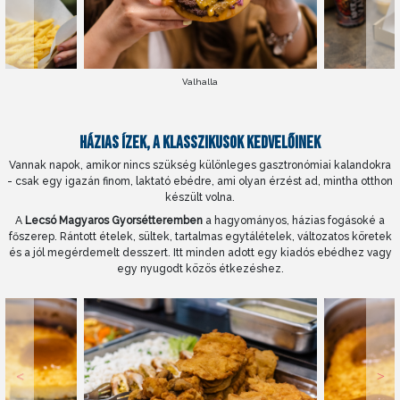
Valhalla
HÁZIAS ÍZEK, A KLASSZIKUSOK KEDVELŐINEK
Vannak napok, amikor nincs szükség különleges gasztronómiai kalandokra
- csak egy igazán finom, laktató ebédre, ami olyan érzést ad, mintha otthon
készült volna.
A
Lecsó Magyaros Gyorsétteremben
a hagyományos, házias fogásoké a
főszerep. Rántott ételek, sültek, tartalmas egytálételek, változatos köretek
és a jól megérdemelt desszert. Itt minden adott egy kiadós ebédhez vagy
egy nyugodt közös étkezéshez.