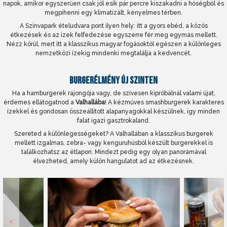
napok, amikor egyszerűen csak jól esik pár percre kiszakadni a hőségből és
megpihenni egy klimatizált, kényelmes térben.
A Szinvapark ételudvara pont ilyen hely: itt a gyors ebéd, a közös
étkezések és az ízek felfedezése egyszerre fér meg egymás mellett.
Nézz körül, mert itt a klasszikus magyar fogásoktól egészen a különleges
nemzetközi ízekig mindenki megtalálja a kedvencét.
BURGERÉLMÉNY ÚJ SZINTEN
Ha a hamburgerek rajongója vagy, de szívesen kipróbálnál valami újat,
érdemes ellátogatnod a
Valhallába
! A kézműves smashburgerek karakteres
ízekkel és gondosan összeállított alapanyagokkal készülnek, így minden
falat igazi gasztrokaland.
Szereted a különlegességeket? A Valhallában a klasszikus burgerek
mellett izgalmas, zebra- vagy kenguruhúsból készült burgerekkel is
találkozhatsz az étlapon. Mindezt pedig egy olyan panorámával
élvezheted, amely külön hangulatot ad az étkezésnek.