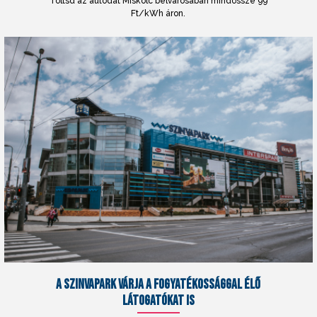
Töltsd az autódat Miskolc belvárosában mindössze 99
Ft/kWh áron.
A SZINVAPARK VÁRJA A FOGYATÉKOSSÁGGAL ÉLŐ
LÁTOGATÓKAT IS