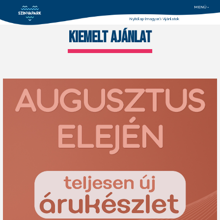
MENÜ =
Nyitólap (magyar)
Ajánlatok
KIEMELT AJÁNLAT