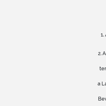
1.
2. 
te
a L
Bev