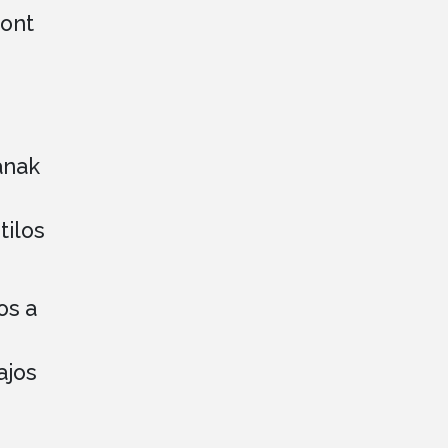
pont
ának
tilos
os a
ajos