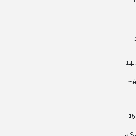
14.
mé
15
a S