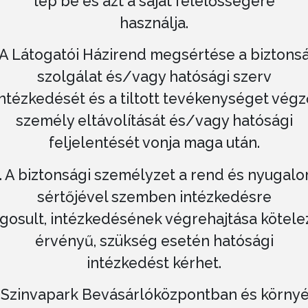
lép be és azt a saját felelősségére
használja.
 A Látogatói Házirend megsértése a biztons
szolgálat és/vagy hatósági szerv
intézkedését és a tiltott tevékenységet végz
személy eltávolítását és/vagy hatósági
feljelentését vonja maga után.
. A biztonsági személyzet a rend és nyugal
sértőjével szemben intézkedésre
ogosult, intézkedésének végrehajtása kötele
érvényű, szükség esetén hatósági
intézkedést kérhet.
A Szinvapark Bevásárlóközpontban és körny