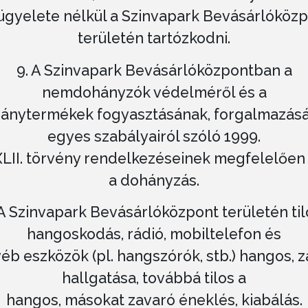
ügyelete nélkül a Szinvapark Bevásárlóköz
területén tartózkodni.
9. A Szinvapark Bevásárlóközpontban a
nemdohányzók védelméről és a
ánytermékek fogyasztásának, forgalmazás
egyes szabályairól szóló 1999.
XLII. törvény rendelkezéseinek megfelelően 
a dohányzás.
 A Szinvapark Bevásárlóközpont területén til
hangoskodás, rádió, mobiltelefon és
éb eszközök (pl. hangszórók, stb.) hangos, z
hallgatása, továbbá tilos a
hangos, másokat zavaró éneklés, kiabálás.