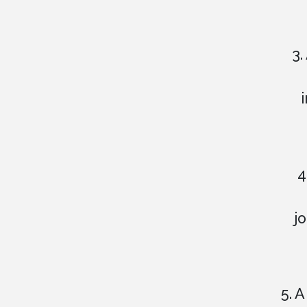
3.
4
j
5. 