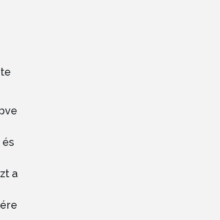
ete
épve
 és
zt a
gére