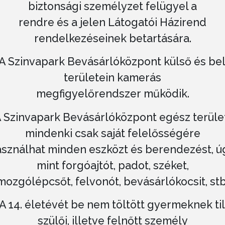
biztonsági személyzet felügyel a
rendre és a jelen Látogatói Házirend
rendelkezéseinek betartására.
 A Szinvapark Bevásárlóközpont külső és be
területein kamerás
megfigyelőrendszer működik.
 A Szinvapark Bevásárlóközpont egész terüle
mindenki csak saját felelősségére
sználhat minden eszközt és berendezést, ú
mint forgóajtót, padot, széket,
mozgólépcsőt, felvonót, bevásárlókocsit, stb
 A 14. életévét be nem töltött gyermeknek ti
szülői, illetve felnőtt személy