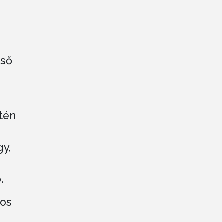
lső
tén
gy,
.
los