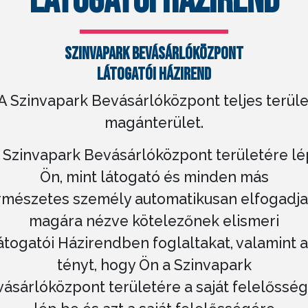
LÁTOGATÓI HÁZIREND
SZINVAPARK BEVÁSÁRLÓKÖZPONT
LÁTOGATÓI HÁZIREND
 A Szinvapark Bevásárlóközpont teljes terül
magánterület.
A Szinvapark Bevásárlóközpont területére l
Ön, mint látogató és minden más
rmészetes személy automatikusan elfogadja
magára nézve kötelezőnek elismeri
átogatói Házirendben foglaltakat, valamint a
tényt, hogy Ön a Szinvapark
ásárlóközpont területére a saját felelőssé