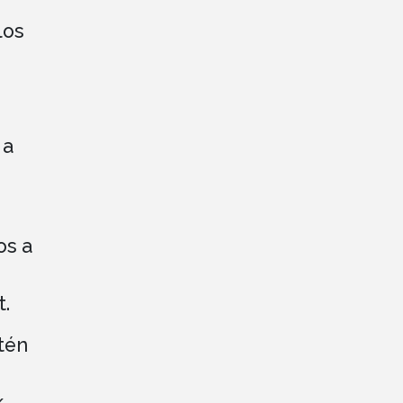
los
 a
os a
.
tén
,