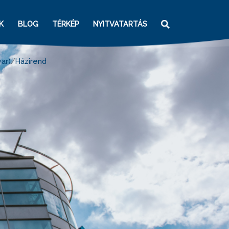
K
BLOG
TÉRKÉP
NYITVATARTÁS
ar)
Házirend