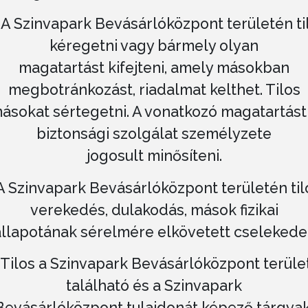
. A Szinvapark Bevásárlóközpont területén ti
kéregetni vagy bármely olyan
magatartást kifejteni, amely másokban
megbotránkozást, riadalmat kelthet. Tilos
ásokat sértegetni. A vonatkozó magatartást
biztonsági szolgálat személyzete
jogosult minősíteni.
 A Szinvapark Bevásárlóközpont területén til
verekedés, dulakodás, mások fizikai
állapotának sérelmére elkövetett cselekedet
. Tilos a Szinvapark Bevásárlóközpont terüle
található és a Szinvapark
Bevásárlóközpont tulajdonát képező tárgyak