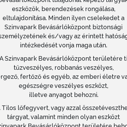
eszközök, berendezések rongálása,
eltulajdonítása. Minden ilyen cselekedet a
Szinvapark Bevásárlóközpont biztonsági
személyzetének és/vagy az érintett hatósá
intézkedését vonja maga után.
 A Szinvapark Bevásárlóközpont területére t
tűzveszélyes, robbanás veszélyes,
rgező, fertőző és egyéb, az emberi életre v
egészségre veszélyes eszközt,
illetve anyagot behozni.
. Tilos lőfegyvert, vagy azzal összetéveszth
tárgyat, valamint minden olyan eszközt
zinvapark Bevásárlóközpont területére beho