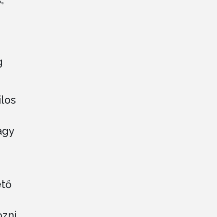
g
ilos
agy
ető
zni,