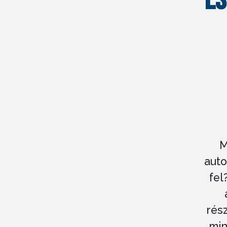
ES
M
auto
fel
rész
min