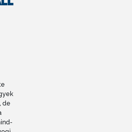
KEL
te
egyek
, de
a
mind-
yogj