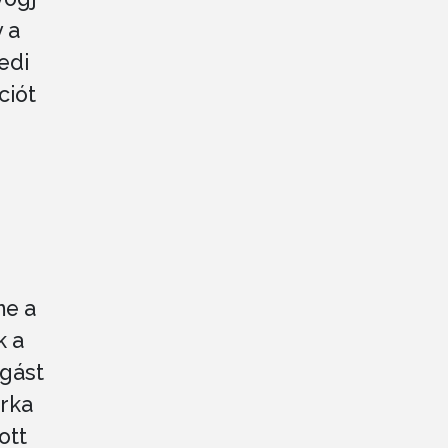
 a
edi
ciót
me a
k a
ogást
rka
ott