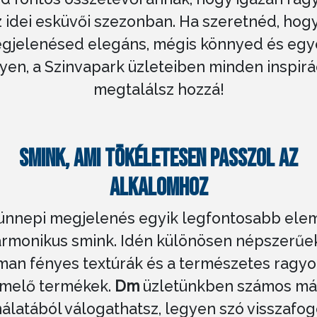
z idei esküvői szezonban. Ha szeretnéd, hogy
gjelenésed elegáns, mégis könnyed és egy
yen, a Szinvapark üzleteiben minden inspirá
megtalálsz hozzá!
SMINK, AMI TÖKÉLETESEN PASSZOL AZ
ALKALOMHOZ
ünnepi megjelenés egyik legfontosabb ele
rmonikus smink. Idén különösen népszerűe
man fényes textúrák és a természetes ragy
emelő termékek.
Dm
üzletünkben számos má
nálatából válogathatsz, legyen szó visszafog