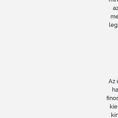
a
me
leg
Az 
ha
fino
ki
kí