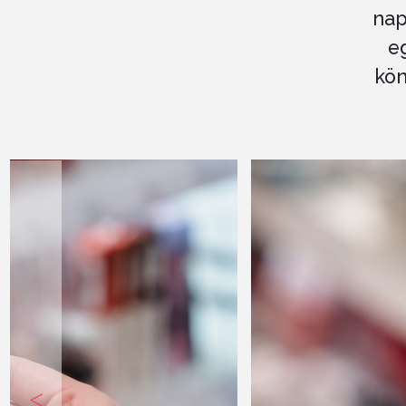
nap
e
kön