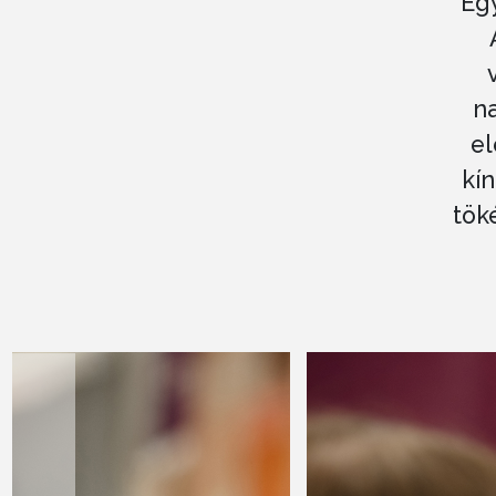
Egy
na
el
kín
tök