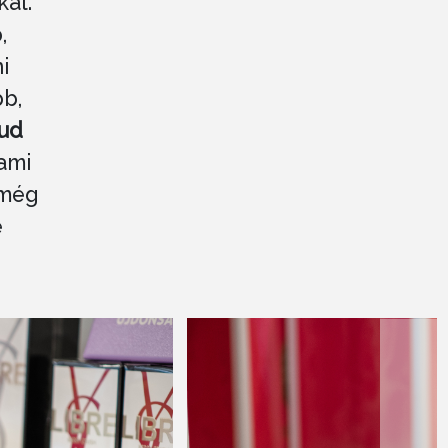
kál.
,
i
bb,
ud
 ami
 még
e