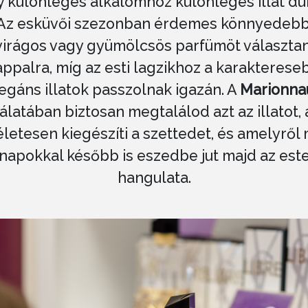
 különleges alkalomhoz különleges illat du
Az esküvői szezonban érdemes könnyedebb
virágos vagy gyümölcsös parfümöt választan
ppalra, míg az esti lagzikhoz a karakterese
egáns illatok passzolnak igazán. A
Marionna
álatában biztosan megtalálod azt az illatot,
életesen kiegészíti a szettedet, és amelyről
napokkal később is eszedbe jut majd az est
hangulata.