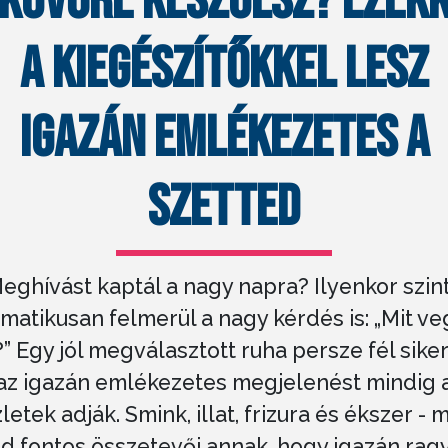
KÜVŐRE KÉSZÜLSZ? EZEK
A KIEGÉSZÍTŐKKEL LESZ
IGAZÁN EMLÉKEZETES A
SZETTED
eghívást kaptál a nagy napra? Ilyenkor szin
matikusan felmerül a nagy kérdés is: „Mit v
?” Egy jól megválasztott ruha persze fél siker
az igazán emlékezetes megjelenést mindig 
letek adják. Smink, illat, frizura és ékszer - 
d fontos összetevői annak, hogy igazán rag