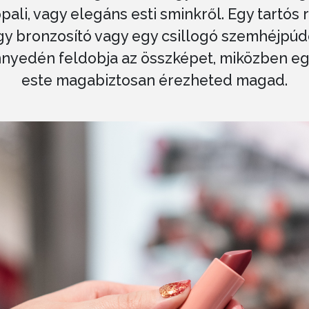
pali, vagy elegáns esti sminkről. Egy tartós r
gy bronzosító vagy egy csillogó szemhéjpúd
nyedén feldobja az összképet, miközben e
este magabiztosan érezheted magad.