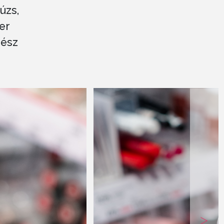
úzs,
er
gész