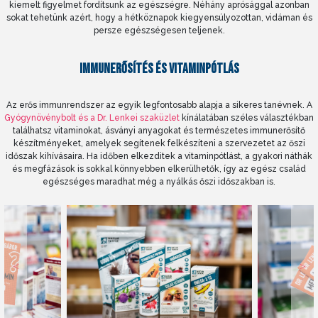
kiemelt figyelmet fordítsunk az egészségre. Néhány aprósággal azonban
sokat tehetünk azért, hogy a hétköznapok kiegyensúlyozottan, vidáman és
persze egészségesen teljenek.
IMMUNERŐSÍTÉS ÉS VITAMINPÓTLÁS
Az erős immunrendszer az egyik legfontosabb alapja a sikeres tanévnek. A
Gyógynövénybolt és a Dr. Lenkei szaküzlet
kínálatában széles választékban
találhatsz vitaminokat, ásványi anyagokat és természetes immunerősítő
készítményeket, amelyek segítenek felkészíteni a szervezetet az őszi
időszak kihívásaira. Ha időben elkezditek a vitaminpótlást, a gyakori náthák
és megfázások is sokkal könnyebben elkerülhetők, így az egész család
egészséges maradhat még a nyálkás őszi időszakban is.