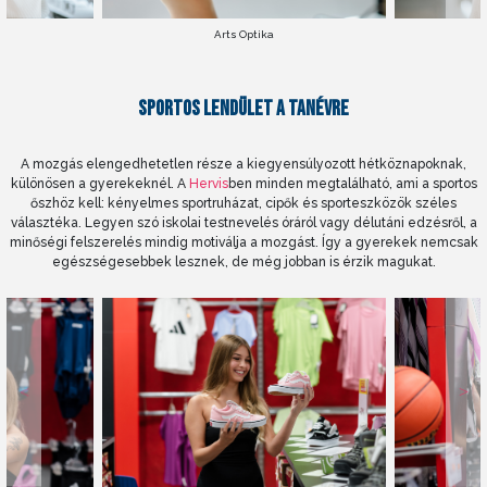
Arts Optika
SPORTOS LENDÜLET A TANÉVRE
A mozgás elengedhetetlen része a kiegyensúlyozott hétköznapoknak,
különösen a gyerekeknél. A
Hervis
ben minden megtalálható, ami a sportos
őszhöz kell: kényelmes sportruházat, cipők és sporteszközök széles
választéka. Legyen szó iskolai testnevelés óráról vagy délutáni edzésről, a
minőségi felszerelés mindig motiválja a mozgást. Így a gyerekek nemcsak
egészségesebbek lesznek, de még jobban is érzik magukat.