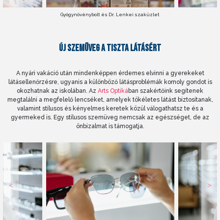
Gyógynövénybolt és Dr. Lenkei szaküzlet
ÚJ SZEMÜVEG A TISZTA LÁTÁSÉRT
A nyári vakáció után mindenképpen érdemes elvinni a gyerekeket
látásellenőrzésre, ugyanis a különböző látásproblémák komoly gondot is
okozhatnak az iskolában. Az
Arts Optiká
ban szakértőink segítenek
megtalálni a megfelelő lencséket, amelyek tökéletes látást biztosítanak,
valamint stílusos és kényelmes keretek közül válogathatsz te és a
gyermeked is. Egy stílusos szemüveg nemcsak az egészséget, de az
önbizalmat is támogatja.