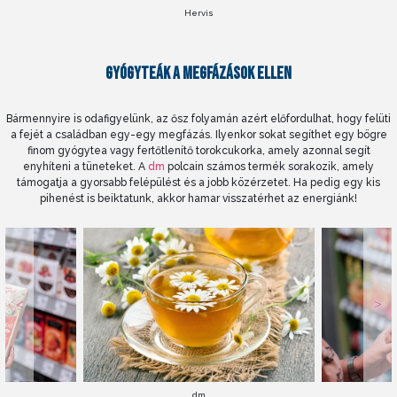
Hervis
GYÓGYTEÁK A MEGFÁZÁSOK ELLEN
Bármennyire is odafigyelünk, az ősz folyamán azért előfordulhat, hogy felüti
a fejét a családban egy-egy megfázás. Ilyenkor sokat segíthet egy bögre
finom gyógytea vagy fertőtlenítő torokcukorka, amely azonnal segít
enyhíteni a tüneteket. A
dm
polcain számos termék sorakozik, amely
támogatja a gyorsabb felépülést és a jobb közérzetet. Ha pedig egy kis
pihenést is beiktatunk, akkor hamar visszatérhet az energiánk!
dm