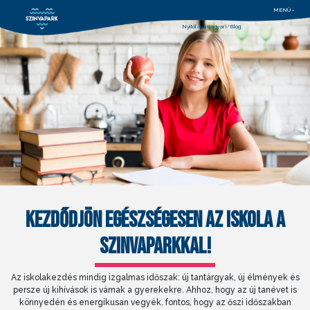
MENÜ =
Nyitólap (magyar)
Blog
KEZDŐDJÖN EGÉSZSÉGESEN AZ ISKOLA A
SZINVAPARKKAL!
Az iskolakezdés mindig izgalmas időszak: új tantárgyak, új élmények és
persze új kihívások is várnak a gyerekekre. Ahhoz, hogy az új tanévet is
könnyedén és energikusan vegyék, fontos, hogy az őszi időszakban