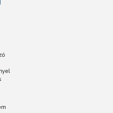
I
ző
nyel
s
em