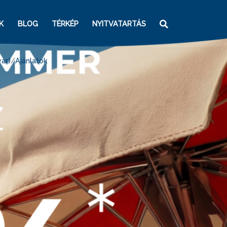
K
BLOG
TÉRKÉP
NYITVATARTÁS
ar)
Ajánlatok