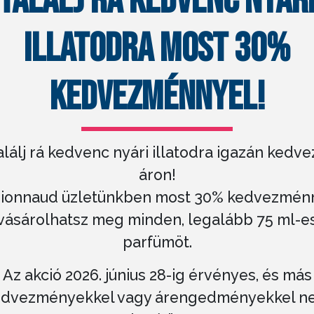
TALÁLJ RÁ KEDVENC NYÁR
ILLATODRA MOST 30%
KEDVEZMÉNNYEL!
alálj rá kedvenc nyári illatodra igazán kedve
áron!
ionnaud üzletünkben most 30% kedvezmén
vásárolhatsz meg minden, legalább 75 ml-e
parfümöt.
Az akció 2026. június 28-ig érvényes, és más
edvezményekkel vagy árengedményekkel n